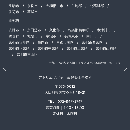
生駒市
/
奈良市
/
大和郡山市
/
生駒郡
/
北葛城郡
/
香芝市
/
葛城市
京都府
八幡市
/
京田辺市
/
久世郡
/
相楽郡精華町
/
木津川市
/
綴喜郡
/
城陽市
/
宇治市
/
長岡京市
/
向日市
/
京都市伏見区
/
亀岡市
/
京都市南区
/
京都市西京区
/
京都市下京区
/
京都市中京区
/
京都市上京区
/
京都市山科区
/
京都市東山区
一部、上記内でも施工エリア外となる場合がございます
アトリエツバキ 一級建築士事務所
〒573-0012
大阪府枚方市松丘町18-21
TEL｜072-847-2747
営業時間｜9:00 - 18:00
定休日｜水曜日