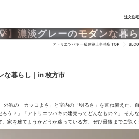
注文住
💡】濃淡グレーのモダンな暮らし
アトリエツバキ 一級建築士事務所 TOP
BLO
な暮らし｜in 枚方市
は、外観の「カッコよさ」と室内の「明るさ」を兼ね備えた、自
だろう？」「アトリエツバキの建売ってどんなもの？」 そん
方、家を建てようかどうか迷っている方、ぜひ最後までご覧く