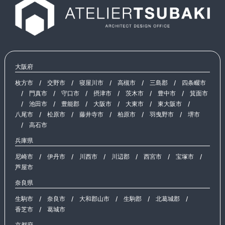
大阪府
枚方市
/
交野市
/
寝屋川市
/
高槻市
/
三島郡
/
四条畷市
/
門真市
/
守口市
/
摂津市
/
茨木市
/
豊中市
/
箕面市
/
池田市
/
豊能郡
/
大阪市
/
大東市
/
東大阪市
/
八尾市
/
松原市
/
藤井寺市
/
柏原市
/
羽曳野市
/
堺市
/
高石市
兵庫県
尼崎市
/
伊丹市
/
川西市
/
川辺郡
/
西宮市
/
宝塚市
/
芦屋市
奈良県
生駒市
/
奈良市
/
大和郡山市
/
生駒郡
/
北葛城郡
/
香芝市
/
葛城市
京都府