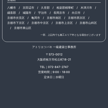
八幡市
/
京田辺市
/
久世郡
/
相楽郡精華町
/
木津川市
/
綴喜郡
/
城陽市
/
宇治市
/
長岡京市
/
向日市
/
京都市伏見区
/
亀岡市
/
京都市南区
/
京都市西京区
/
京都市下京区
/
京都市中京区
/
京都市上京区
/
京都市山科区
/
京都市東山区
一部、上記内でも施工エリア外となる場合がございます
アトリエツバキ 一級建築士事務所
〒573-0012
大阪府枚方市松丘町18-21
TEL｜072-847-2747
営業時間｜9:00 - 18:00
定休日｜水曜日