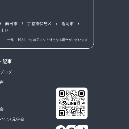
/
向日市
/
京都市伏見区
/
亀岡市
/
東山区
一部、上記内でも施工エリア外となる場合がございます
・記事
ブログ
声
会
ハウス見学会