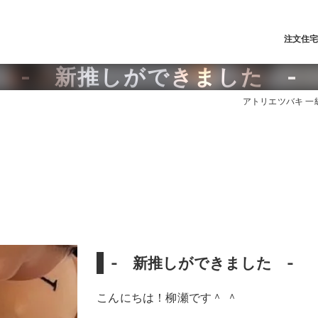
注文住
- 新推しができました -
アトリエツバキ 一
- 新推しができました -
こんにちは！柳瀬です＾ ＾