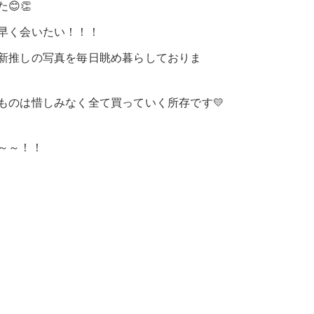
😊👏
早く会いたい！！！
新推しの写真を毎日眺め暮らしておりま
ものは惜しみなく全て買っていく所存です💛
～～！！