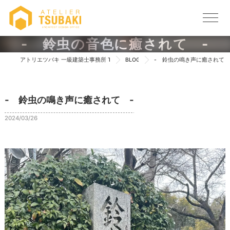
- 鈴虫の音色に癒されて -
アトリエツバキ 一級建築士事務所 TOP
BLOG
- 鈴虫の鳴き声に癒されて 
- 鈴虫の鳴き声に癒されて -
2024/03/26