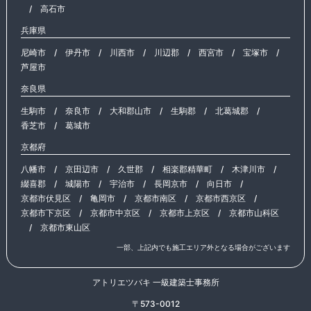
/
高石市
兵庫県
尼崎市
/
伊丹市
/
川西市
/
川辺郡
/
西宮市
/
宝塚市
/
芦屋市
奈良県
生駒市
/
奈良市
/
大和郡山市
/
生駒郡
/
北葛城郡
/
香芝市
/
葛城市
京都府
八幡市
/
京田辺市
/
久世郡
/
相楽郡精華町
/
木津川市
/
綴喜郡
/
城陽市
/
宇治市
/
長岡京市
/
向日市
/
京都市伏見区
/
亀岡市
/
京都市南区
/
京都市西京区
/
京都市下京区
/
京都市中京区
/
京都市上京区
/
京都市山科区
/
京都市東山区
一部、上記内でも施工エリア外となる場合がございます
アトリエツバキ 一級建築士事務所
〒573-0012