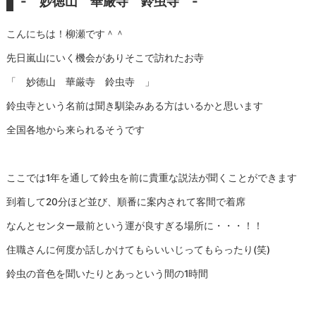
- 妙徳山 華厳寺 鈴虫寺 -
こんにちは！柳瀬です＾＾
先日嵐山にいく機会がありそこで訪れたお寺
「 妙徳山 華厳寺 鈴虫寺 」
鈴虫寺という名前は聞き馴染みある方はいるかと思います
全国各地から来られるそうです
ここでは1年を通して鈴虫を前に貴重な説法が聞くことができます
到着して20分ほど並び、順番に案内されて客間で着席
なんとセンター最前という運が良すぎる場所に・・・！！
住職さんに何度か話しかけてもらいいじってもらったり(笑)
鈴虫の音色を聞いたりとあっという間の1時間