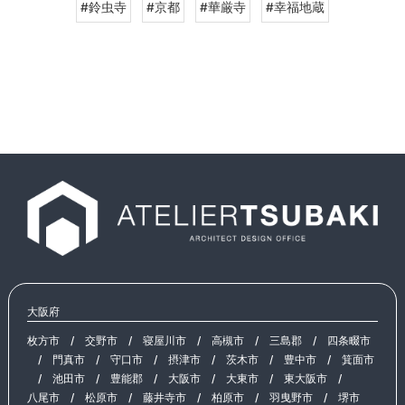
#鈴虫寺
#京都
#華厳寺
#幸福地蔵
大阪府
枚方市
/
交野市
/
寝屋川市
/
高槻市
/
三島郡
/
四条畷市
/
門真市
/
守口市
/
摂津市
/
茨木市
/
豊中市
/
箕面市
/
池田市
/
豊能郡
/
大阪市
/
大東市
/
東大阪市
/
八尾市
/
松原市
/
藤井寺市
/
柏原市
/
羽曳野市
/
堺市