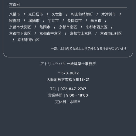
京都府
八幡市
/
京田辺市
/
久世郡
/
相楽郡精華町
/
木津川市
/
綴喜郡
/
城陽市
/
宇治市
/
長岡京市
/
向日市
/
京都市伏見区
/
亀岡市
/
京都市南区
/
京都市西京区
/
京都市下京区
/
京都市中京区
/
京都市上京区
/
京都市山科区
/
京都市東山区
一部、上記内でも施工エリア外となる場合がございます
アトリエツバキ 一級建築士事務所
〒573-0012
大阪府枚方市松丘町18-21
TEL｜072-847-2747
営業時間｜9:00 - 18:00
定休日｜水曜日