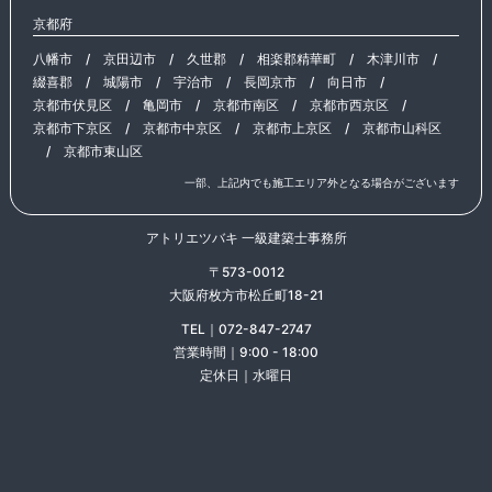
京都府
八幡市
/
京田辺市
/
久世郡
/
相楽郡精華町
/
木津川市
/
綴喜郡
/
城陽市
/
宇治市
/
長岡京市
/
向日市
/
京都市伏見区
/
亀岡市
/
京都市南区
/
京都市西京区
/
京都市下京区
/
京都市中京区
/
京都市上京区
/
京都市山科区
/
京都市東山区
一部、上記内でも施工エリア外となる場合がございます
アトリエツバキ 一級建築士事務所
〒573-0012
大阪府枚方市松丘町18-21
TEL｜072-847-2747
営業時間｜9:00 - 18:00
定休日｜水曜日