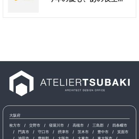
大阪府
枚方市
/
交野市
/
寝屋川市
/
高槻市
/
三島郡
/
四条畷市
/
門真市
/
守口市
/
摂津市
/
茨木市
/
豊中市
/
箕面市
/
池田市
/
豊能郡
/
大阪市
/
大東市
/
東大阪市
/