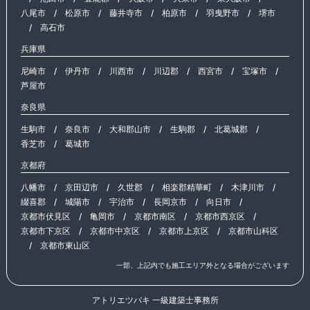
八尾市
/
松原市
/
藤井寺市
/
柏原市
/
羽曳野市
/
堺市
/
高石市
兵庫県
尼崎市
/
伊丹市
/
川西市
/
川辺郡
/
西宮市
/
宝塚市
/
芦屋市
奈良県
生駒市
/
奈良市
/
大和郡山市
/
生駒郡
/
北葛城郡
/
香芝市
/
葛城市
京都府
八幡市
/
京田辺市
/
久世郡
/
相楽郡精華町
/
木津川市
/
綴喜郡
/
城陽市
/
宇治市
/
長岡京市
/
向日市
/
京都市伏見区
/
亀岡市
/
京都市南区
/
京都市西京区
/
京都市下京区
/
京都市中京区
/
京都市上京区
/
京都市山科区
/
京都市東山区
一部、上記内でも施工エリア外となる場合がございます
アトリエツバキ 一級建築士事務所