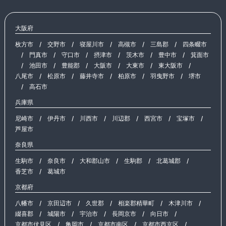
大阪府
枚方市
/
交野市
/
寝屋川市
/
高槻市
/
三島郡
/
四条畷市
/
門真市
/
守口市
/
摂津市
/
茨木市
/
豊中市
/
箕面市
/
池田市
/
豊能郡
/
大阪市
/
大東市
/
東大阪市
/
八尾市
/
松原市
/
藤井寺市
/
柏原市
/
羽曳野市
/
堺市
/
高石市
兵庫県
尼崎市
/
伊丹市
/
川西市
/
川辺郡
/
西宮市
/
宝塚市
/
芦屋市
奈良県
生駒市
/
奈良市
/
大和郡山市
/
生駒郡
/
北葛城郡
/
香芝市
/
葛城市
京都府
八幡市
/
京田辺市
/
久世郡
/
相楽郡精華町
/
木津川市
/
綴喜郡
/
城陽市
/
宇治市
/
長岡京市
/
向日市
/
京都市伏見区
/
亀岡市
/
京都市南区
/
京都市西京区
/