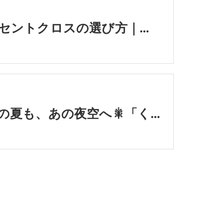
アクセントクロスの選び方｜後悔しないために知っておきたい3つのポイント💡
今年の夏も、あの夜空へ🎇「くらわんか花火大会」実行委員会がスタート👆