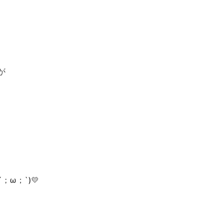
が
と
ω；`)💛