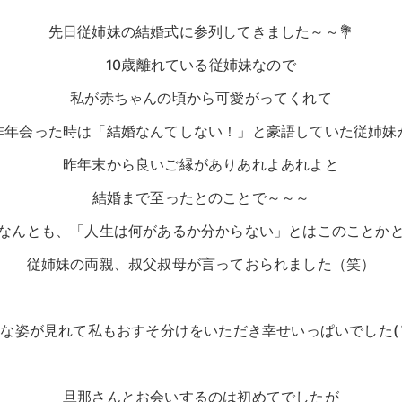
先日従姉妹の結婚式に参列してきました～～💐
10歳離れている従姉妹なので
私が赤ちゃんの頃から可愛がってくれて
昨年会った時は「結婚なんてしない！」と豪語していた従姉妹
昨年末から良いご縁がありあれよあれよと
結婚まで至ったとのことで～～～
なんとも、「人生は何があるか分からない」とはこのことか
従姉妹の両親、叔父叔母が言っておられました（笑）
な姿が見れて私もおすそ分けをいただき幸せいっぱいでした(´；
旦那さんとお会いするのは初めてでしたが