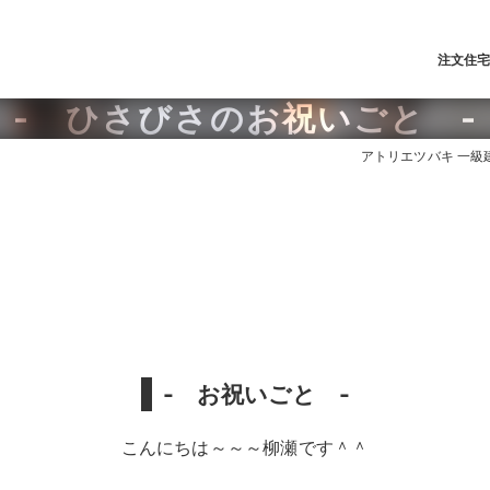
注文住
- ひさびさのお祝いごと -
アトリエツバキ 一級建
- お祝いごと -
こんにちは～～～柳瀬です＾＾