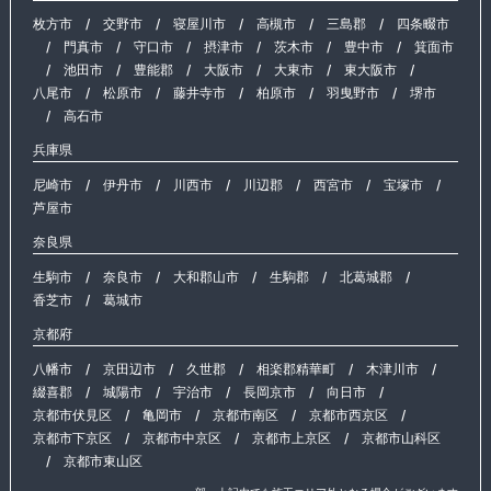
枚方市
/
交野市
/
寝屋川市
/
高槻市
/
三島郡
/
四条畷市
/
門真市
/
守口市
/
摂津市
/
茨木市
/
豊中市
/
箕面市
/
池田市
/
豊能郡
/
大阪市
/
大東市
/
東大阪市
/
八尾市
/
松原市
/
藤井寺市
/
柏原市
/
羽曳野市
/
堺市
/
高石市
兵庫県
尼崎市
/
伊丹市
/
川西市
/
川辺郡
/
西宮市
/
宝塚市
/
芦屋市
奈良県
生駒市
/
奈良市
/
大和郡山市
/
生駒郡
/
北葛城郡
/
香芝市
/
葛城市
京都府
八幡市
/
京田辺市
/
久世郡
/
相楽郡精華町
/
木津川市
/
綴喜郡
/
城陽市
/
宇治市
/
長岡京市
/
向日市
/
京都市伏見区
/
亀岡市
/
京都市南区
/
京都市西京区
/
京都市下京区
/
京都市中京区
/
京都市上京区
/
京都市山科区
/
京都市東山区