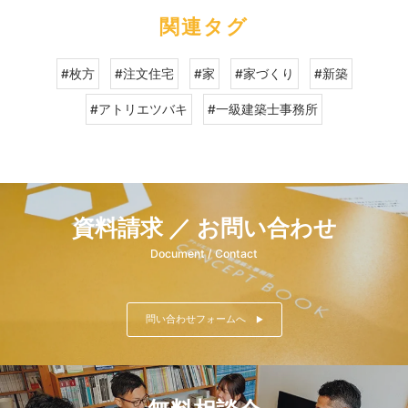
関連タグ
#枚方
#注文住宅
#家
#家づくり
#新築
#アトリエツバキ
#一級建築士事務所
資料請求 ／ お問い合わせ
Document / Contact
問い合わせフォームへ
▶