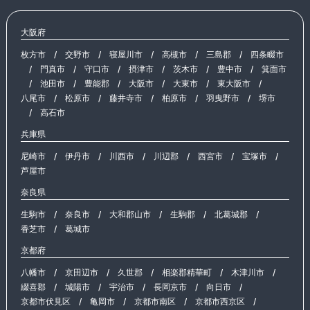
大阪府
枚方市
/
交野市
/
寝屋川市
/
高槻市
/
三島郡
/
四条畷市
/
門真市
/
守口市
/
摂津市
/
茨木市
/
豊中市
/
箕面市
/
池田市
/
豊能郡
/
大阪市
/
大東市
/
東大阪市
/
八尾市
/
松原市
/
藤井寺市
/
柏原市
/
羽曳野市
/
堺市
/
高石市
兵庫県
尼崎市
/
伊丹市
/
川西市
/
川辺郡
/
西宮市
/
宝塚市
/
芦屋市
奈良県
生駒市
/
奈良市
/
大和郡山市
/
生駒郡
/
北葛城郡
/
香芝市
/
葛城市
京都府
八幡市
/
京田辺市
/
久世郡
/
相楽郡精華町
/
木津川市
/
綴喜郡
/
城陽市
/
宇治市
/
長岡京市
/
向日市
/
京都市伏見区
/
亀岡市
/
京都市南区
/
京都市西京区
/