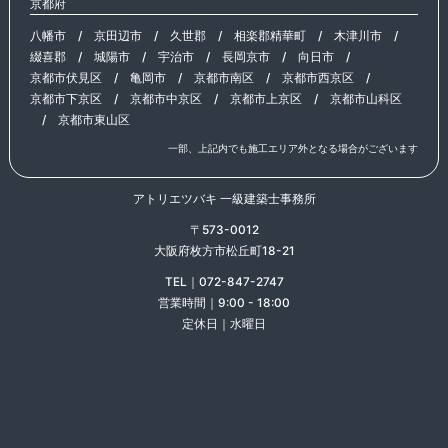
京都府
八幡市
/
京田辺市
/
久世郡
/
相楽郡精華町
/
木津川市
/
綴喜郡
/
城陽市
/
宇治市
/
長岡京市
/
向日市
/
京都市伏見区
/
亀岡市
/
京都市南区
/
京都市西京区
/
京都市下京区
/
京都市中京区
/
京都市上京区
/
京都市山科区
/
京都市東山区
一部、上記内でも施工エリア外となる場合がございます
アトリエツバキ 一級建築士事務所
〒573-0012
大阪府枚方市松丘町18-21
TEL｜072-847-2747
営業時間｜9:00 - 18:00
定休日｜水曜日