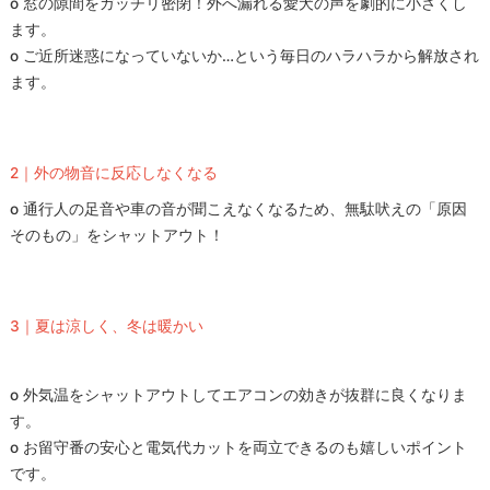
o 窓の隙間をガッチリ密閉！外へ漏れる愛犬の声を劇的に小さくし
ます。
o ご近所迷惑になっていないか…という毎日のハラハラから解放され
ます。
2｜外の物音に反応しなくなる
o 通行人の足音や車の音が聞こえなくなるため、無駄吠えの「原因
そのもの」をシャットアウト！
3｜夏は涼しく、冬は暖かい
o 外気温をシャットアウトしてエアコンの効きが抜群に良くなりま
す。
o お留守番の安心と電気代カットを両立できるのも嬉しいポイント
です。