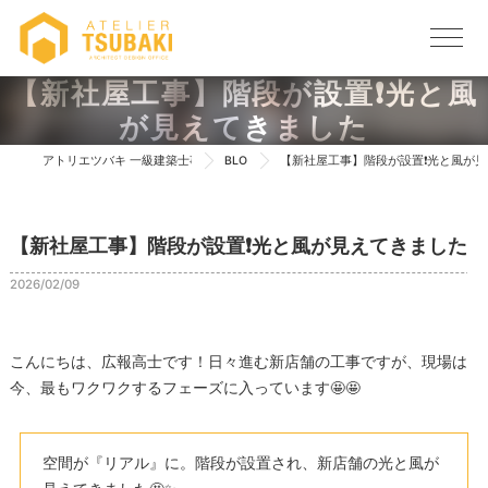
【新社屋工事】階段が設置❗光と風
が見えてきました
アトリエツバキ 一級建築士事務所 TOP
BLOG
【新社屋工事】階段が設置❗光と風が
【新社屋工事】階段が設置❗光と風が見えてきました
2026/02/09
こんにちは、広報高士です！日々進む新店舗の工事ですが、現場は
今、最もワクワクするフェーズに入っています🤩🤩
空間が『リアル』に。階段が設置され、新店舗の光と風が