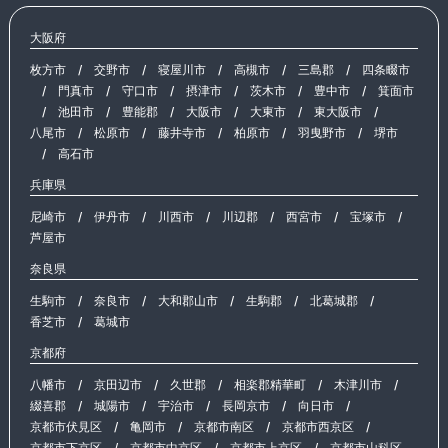
大阪府
枚方市
/
交野市
/
寝屋川市
/
高槻市
/
三島郡
/
四条畷市
/
門真市
/
守口市
/
摂津市
/
茨木市
/
豊中市
/
箕面市
/
池田市
/
豊能郡
/
大阪市
/
大東市
/
東大阪市
/
八尾市
/
松原市
/
藤井寺市
/
柏原市
/
羽曳野市
/
堺市
/
高石市
兵庫県
尼崎市
/
伊丹市
/
川西市
/
川辺郡
/
西宮市
/
宝塚市
/
芦屋市
奈良県
生駒市
/
奈良市
/
大和郡山市
/
生駒郡
/
北葛城郡
/
香芝市
/
葛城市
京都府
八幡市
/
京田辺市
/
久世郡
/
相楽郡精華町
/
木津川市
/
綴喜郡
/
城陽市
/
宇治市
/
長岡京市
/
向日市
/
京都市伏見区
/
亀岡市
/
京都市南区
/
京都市西京区
/
京都市下京区
/
京都市中京区
/
京都市上京区
/
京都市山科区