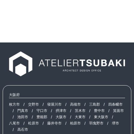
大阪府
枚方市
/
交野市
/
寝屋川市
/
高槻市
/
三島郡
/
四条畷市
/
門真市
/
守口市
/
摂津市
/
茨木市
/
豊中市
/
箕面市
/
池田市
/
豊能郡
/
大阪市
/
大東市
/
東大阪市
/
八尾市
/
松原市
/
藤井寺市
/
柏原市
/
羽曳野市
/
堺市
/
高石市