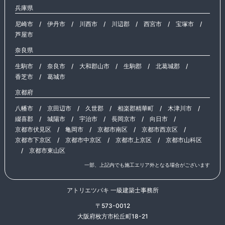
兵庫県
尼崎市
/
伊丹市
/
川西市
/
川辺郡
/
西宮市
/
宝塚市
/
芦屋市
奈良県
生駒市
/
奈良市
/
大和郡山市
/
生駒郡
/
北葛城郡
/
香芝市
/
葛城市
京都府
八幡市
/
京田辺市
/
久世郡
/
相楽郡精華町
/
木津川市
/
綴喜郡
/
城陽市
/
宇治市
/
長岡京市
/
向日市
/
京都市伏見区
/
亀岡市
/
京都市南区
/
京都市西京区
/
京都市下京区
/
京都市中京区
/
京都市上京区
/
京都市山科区
/
京都市東山区
一部、上記内でも施工エリア外となる場合がございます
アトリエツバキ 一級建築士事務所
〒573-0012
大阪府枚方市松丘町18-21