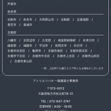
芦屋市
奈良県
生駒市
/
奈良市
/
大和郡山市
/
生駒郡
/
北葛城郡
/
香芝市
/
葛城市
京都府
八幡市
/
京田辺市
/
久世郡
/
相楽郡精華町
/
木津川市
/
綴喜郡
/
城陽市
/
宇治市
/
長岡京市
/
向日市
/
京都市伏見区
/
亀岡市
/
京都市南区
/
京都市西京区
/
京都市下京区
/
京都市中京区
/
京都市上京区
/
京都市山科区
/
京都市東山区
一部、上記内でも施工エリア外となる場合がございます
アトリエツバキ 一級建築士事務所
〒573-0012
大阪府枚方市松丘町18-21
TEL｜072-847-2747
営業時間｜9:00 - 18:00